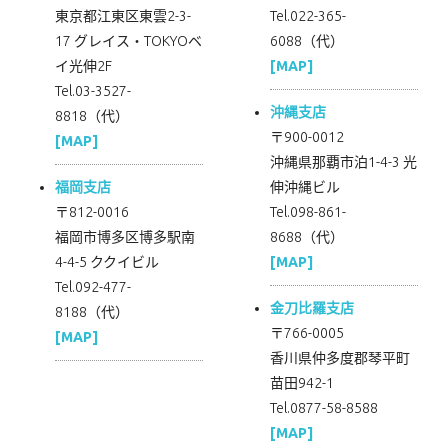
東京都江東区東雲2-3-
Tel.022-365-
17 グレイス・TOKYOベ
6088（代）
イ光伸2F
[MAP]
Tel.03-3527-
沖縄支店
8818（代）
〒900-0012
[MAP]
沖縄県那覇市泊1-4-3 光
福岡支店
伸沖縄ビル
〒812-0016
Tel.098-861-
福岡市博多区博多駅南
8688（代）
4-4-5 ククイビル
[MAP]
Tel.092-477-
金刀比羅支店
8188（代）
〒766-0005
[MAP]
香川県仲多度郡琴平町
苗田942-1
Tel.0877-58-8588
[MAP]