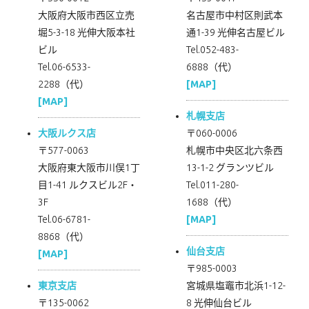
大阪府大阪市西区立売
名古屋市中村区則武本
堀5-3-18 光伸大阪本社
通1-39 光伸名古屋ビル
ビル
Tel.052-483-
Tel.06-6533-
6888（代）
2288（代）
[MAP]
[MAP]
札幌支店
大阪ルクス店
〒060-0006
〒577-0063
札幌市中央区北六条西
大阪府東大阪市川俣1丁
13-1-2 グランツビル
目1-41 ルクスビル2F・
Tel.011-280-
3F
1688（代）
Tel.06-6781-
[MAP]
8868（代）
仙台支店
[MAP]
〒985-0003
東京支店
宮城県塩竈市北浜1-12-
〒135-0062
8 光伸仙台ビル